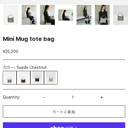
Mini Mug tote bag
セール価格
¥35,200
カラー:
Suede Chestnut
Mocha tint gray
Suede Chestnut
Black
Burnt ochre
数量を減らす
数量を増やす
Quantity:
カートに追加