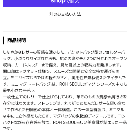
別のお支払い方法
商品説明
しなやかなレザーの質感を活かした、バケットバッグ型のショルダーバ
ッグ。小ぶりなサイズながらも、広めの底マチと2つに分かれたオープン
収納、カードホルダーまで備え、見た目以上の収納力を発揮します。
開口部はマグネット仕様で、スムーズな開閉と安全な持ち運びを両
立。ミニサイズならではの軽やかさと、実用性を兼ね備えたアイテムで
す。ミニ マグ トートバッグ」は、ROH SEOULの「マグ」シリーズの中でも
最も小さなモデル。
一枚仕立てのレザーで仕上げられており、革そのものの質感や奥行きを
存分に味わえます。ストラップは、丸く折りたたんだレザーを縫い合わ
せて作られた円筒形の本体と一体構造。この一体型縫製は、ミニマル
な中にも立体感をもたらす、マグバッグの象徴的ディテールです。コン
パクトながら存在感を放つ、ROH SEOULらしい美意識が詰まった一品
です。