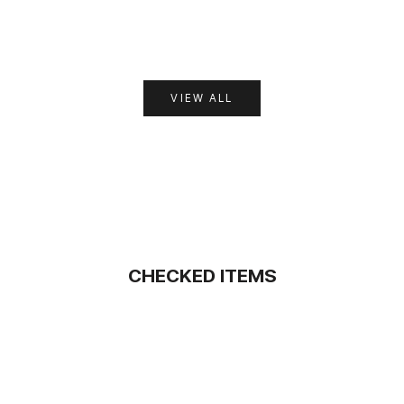
セール価格
¥11,000
カラー
BLACK
カラー
DARK BROWN
BEIGE
VIEW ALL
CHECKED ITEMS