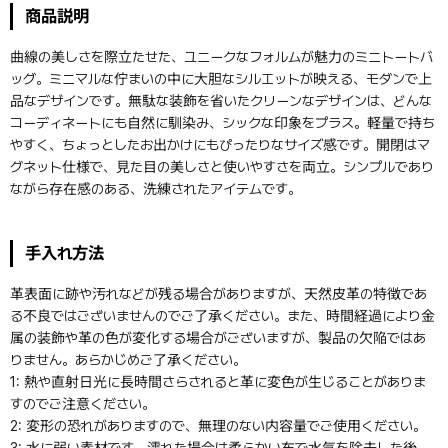
商品説明
曲線の美しさを際立たせた、ユニークなフォルムが魅力のミニトートバ
ッグ。ミニマルな佇まいの中に大胆なシルエットが映える、モダンで上
品なデザインです。無駄な装飾を省いたクリーンなデザインは、どんな
コーディネートにも自然に馴染み、シックな印象をプラス。軽量で持ち
やすく、ちょっとしたお出かけにもぴったりなサイズ感です。開閉はマ
グネット仕様で、見た目の美しさと使いやすさを両立。シンプルであり
ながら存在感のある、洗練されたアイテムです。
手入れ方法
革表面に跡や汚れなどが残る場合がありますが、天然皮革の特徴であ
る不良ではございませんのでご了承ください。また、時間経過により金
属の装飾や革の色が変化する場合がございますが、製品の欠陥ではあ
りません。あらかじめご了承ください。
1: 熱や直射日光に長時間さらされると革に変色が生じることがありま
すのでご注意ください。
2: 変形の恐れがありますので、無理のない内容量でご使用ください。
3: 水に弱い素材です。濡れた場合は柔らかい布で水気を除去した後、