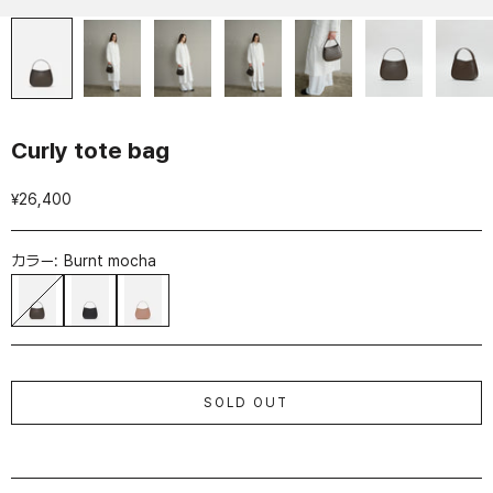
Curly tote bag
セール価格
¥26,400
カラー:
Burnt mocha
Burnt mocha
Black
Creamy salmon
SOLD OUT