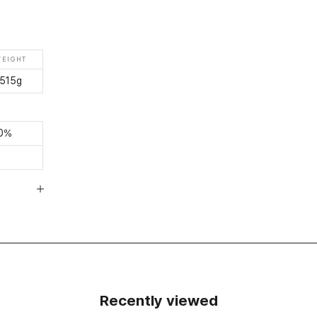
EIGHT
515g
00%
Recently viewed