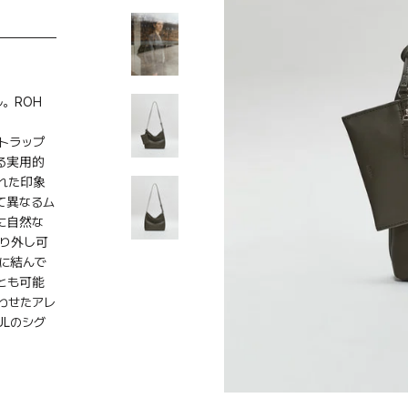
ル。ROH
ストラップ
る実用的
れた印象
て異なるム
に自然な
り外し可
に結んで
とも可能
わせたアレ
ULのシグ