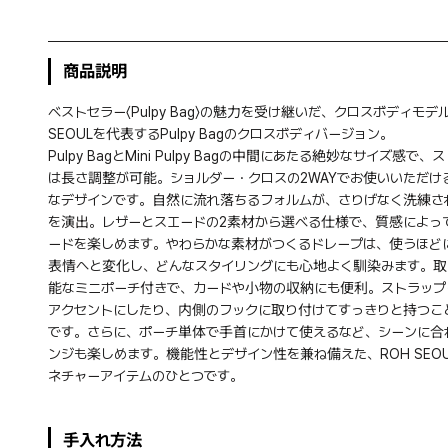
商品説明
ベストセラー〈Pulpy Bag〉の魅力を受け継いだ、クロスボディモデ
SEOULを代表するPulpy Bagのクロスボディバージョン。
Pulpy BagとMini Pulpy Bagの中間にあたる絶妙なサイズ感で、
は長さ調整が可能。ショルダー・クロスの2WAYでお使いいただけ
なデザインです。自然に流れ落ちるフォルムが、さりげなく洗練さ
を演出。レザーとスエードの2素材から選べる仕様で、質感によっ
ードを楽しめます。やわらかな素材がつくるドレープは、使うほど
表情へと変化し、どんなスタイリングにも心地よく馴染みます。取
能なミニポーチ付きで、カードや小物の収納にも便利。ストラップ
アクセントにしたり、内側のフックに取り付けてすっきりと持つこ
です。さらに、ポーチ単体で手首にかけて使えるなど、シーンに合
ンジも楽しめます。機能性とデザイン性を兼ね備えた、ROH SEO
ネチャーアイテムのひとつです。
手入れ方法