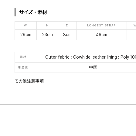
サイズ・素材
W
H
D
LONGEST STRAP
W
29cm
23cm
8cm
46cm
Outer fabric : Cowhide leather lining : Poly 1
素材
中国
原産国
その他注意事項