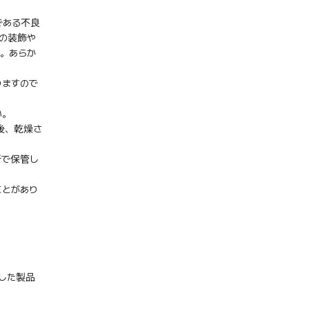
である不良
の装飾や
。あらか
りますので
い。
後、乾燥さ
所で保管し
ことがあり
した製品