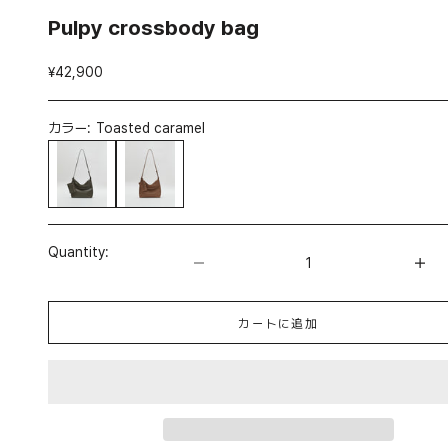
Pulpy crossbody bag
セール価格
¥42,900
カラー:
Toasted caramel
Loden green
Toasted caramel
数量を減らす
数量を増やす
Quantity:
カートに追加