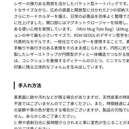
レザーの弾力ある質感を活かしたバケット型トートバッグです
トなサイズながら、広めの底面と開放型に分かれた2つの収納ス
さらにカードホルダーを備え、日常の必需品を効率よく整理で
に仕上げました。開口部にはマグネットクロージャーを採用し
ある使い心地を実現しています。〈Mini Mug Tote Bag〉はMu
ョンの中で最も小さいサイズで、ROH SEOULのデザイン哲学
代表的なモデルです。一枚仕立てのレザーを使用することで、
手触りや奥行きのある表情をそのまま感じられます。円形に折
製したレザーストラップが円筒型ボディと一体構造でつながる
は、コレクションを象徴するディテールのひとつ。ミニマルで
印象に残る立体的なフォルムを生み出しています。
手入れ方法
革表面に跡や汚れなどが残る場合がありますが、天然皮革の特
不良ではございませんのでご了承ください。また、時間経過に
の装飾や革の色が変化する場合がございますが、製品の欠陥で
せん。あらかじめご了承ください。
1: 熱や直射日光に長時間さらされると革に変色が生じることが
のでご注意ください。