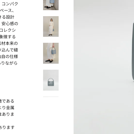
。コンパク
ペース、
きる設計
、安心感の
gコレクシ
を象徴する
素材本来の
り込んで縫
独自の仕様
ありながら
徴である
より金属
はありま
あります