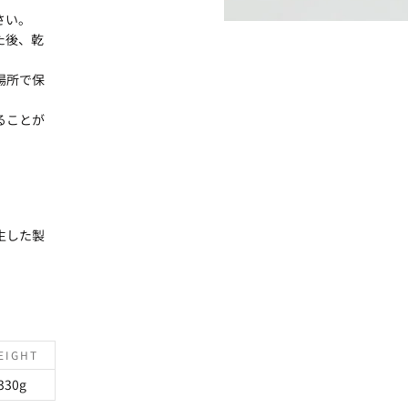
さい。
た後、乾
場所で保
ることが
生した製
EIGHT
330g