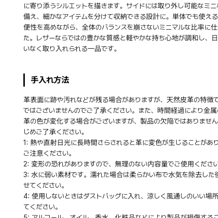
に寄り添うシルエットを描きます。サイドには取り外し可能なミニ
備え、細かなアイテムを分けて収納できる設計に。単体でも使え
便性を高めながら、全体のバランスを崩さないミニマルな比率に仕
た。レザーならではの豊かな質感と軽やかな持ち心地が調和し、
いなく取り入れられる一品です。
手入れ方法
革表面に跡や汚れなどが残る場合がありますが、天然皮革の特徴
ではございませんのでご了承ください。また、時間経過により金属
革の色が変化する場合がございますが、製品の欠陥ではありません
じめご了承ください。
1: 熱や直射日光に長時間さらされると革に変色が生じることがあ
ご注意ください。
2: 変形の恐れがありますので、無理のない内容量でご使用くださ
3: 水に弱い素材です。濡れた場合は柔らかい布で水気を除去した
せてください。
4: 使用しないときはダストバッグに入れ、涼しく風通しのいい場
てください。
5: アルコール、オイル、香水、化粧品などにより製品が損傷する