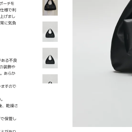
ポーチを
る仕様で利
上げまし
日常に気負
である不良
の装飾や
。あらか
りますので
い。
後、乾燥さ
所で保管し
ことがあり