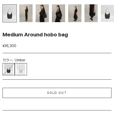
Medium Around hobo bag
セール価格
¥36,300
カラー:
Umber
Umber
Ivory
SOLD OUT