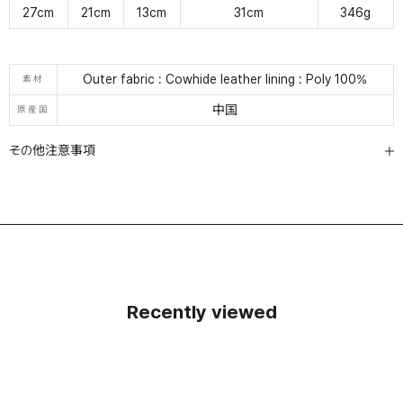
27cm
21cm
13cm
31cm
346g
Outer fabric : Cowhide leather lining : Poly 100%
素材
中国
原産国
その他注意事項
Recently viewed