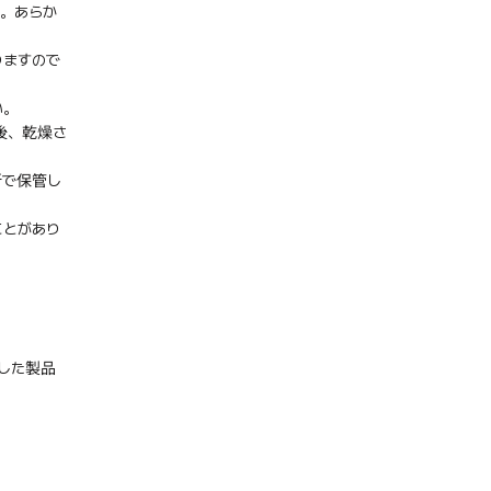
。あらか
りますので
い。
後、乾燥さ
所で保管し
ことがあり
した製品