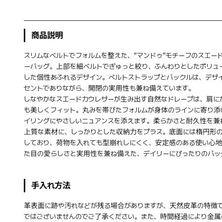
商品説明
スリムなベルトでフォルムを整えた、“マンドゥ”モチーフのスエー
ーバッグ。上部を細ベルトでぎゅっと絞り、ふんわりとしたボリュ
した個性あふれるデザイン。ベルトストラップとバックルは、デザ
セントでありながら、開閉の実用性も兼ね備えています。
しなやかなスエードカウレザーが生み出す自然なドレープは、肩に
も美しくフィット。丸みを帯びたフォルムが身体のラインに寄り添
イリングにやさしいニュアンスを添えます。柔らかさと耐久性を兼
上質な素材に、しっかりとした収納力をプラス。底面には楕円形
しており、荷物を入れても型崩れしにくく、安定感のある使い心
た目の愛らしさと実用性を兼ね備えた、デイリーにぴったりのバッ
手入れ方法
革表面に跡や汚れなどが残る場合がありますが、天然皮革の特徴
ではございませんのでご了承ください。また、時間経過により金属