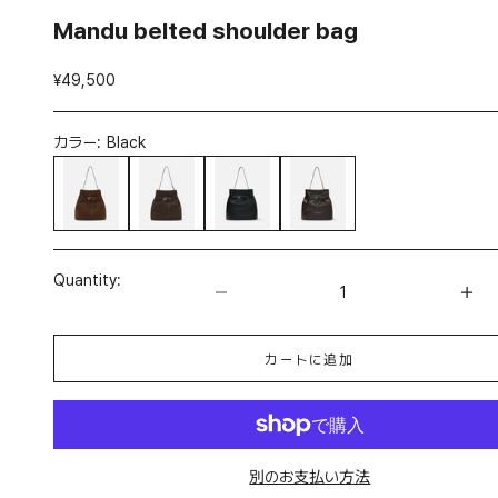
Mandu belted shoulder bag
セール価格
¥49,500
カラー:
Black
Suede Chestnut
Suede Umber
Black
Umber
数量を減らす
数量を増やす
Quantity:
カートに追加
別のお支払い方法