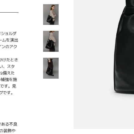
ドショルダ
ームを演出
インのアク
かけたとき
い、スタ
ね備えた
の補強を施
地です。見
グです。
である不良
の装飾や