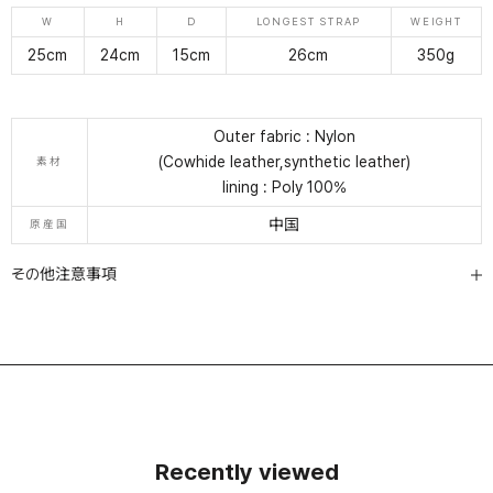
W
H
D
LONGEST STRAP
WEIGHT
25cm
24cm
15cm
26cm
350g
Outer fabric : Nylon
(Cowhide leather,synthetic leather)
素材
lining : Poly 100%
中国
原産国
その他注意事項
Recently viewed