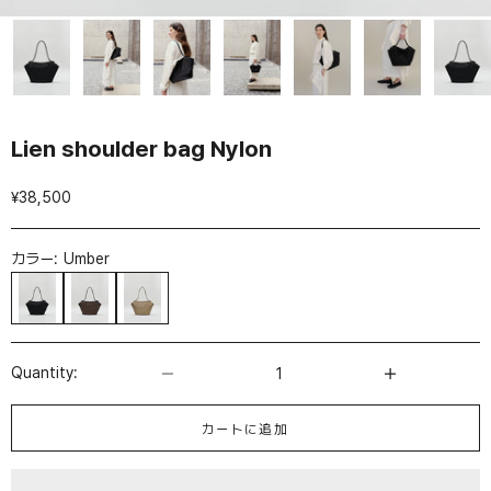
Lien shoulder bag Nylon
セール価格
¥38,500
カラー:
Umber
Black
Umber
Burnt ochre
数量を減らす
数量を増やす
Quantity:
カートに追加