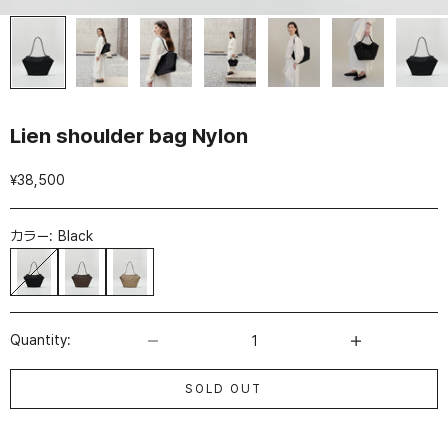
Lien shoulder bag Nylon
セール価格
¥38,500
カラー:
Black
Black
Umber
Burnt ochre
数量を減らす
数量を増やす
Quantity:
SOLD OUT