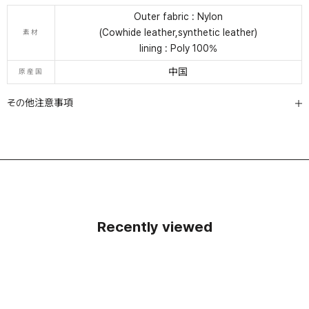
Outer fabric : Nylon
(Cowhide leather,synthetic leather)
素材
lining : Poly 100%
中国
原産国
その他注意事項
Recently viewed