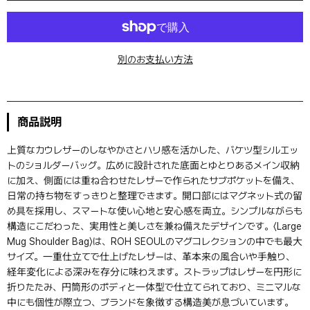
別のお支払い方法
商品説明
上質なカウレザーのしなやかさとハリ感を活かした、バケツ型シルエッ
トのショルダーバッグ。広めに設計された底面とゆとりあるメイン収納
に加え、側面には重ね合わせたレザーで作られたサブポケットを備え、
日常の持ち物をすっきりと整理できます。開口部にはマグネット式の留
め具を採用し、スマートな使い心地と安心感を両立。シンプルながらも
構造にこだわった、実用性と美しさを兼ね備えたデザインです。〈Large
Mug Shoulder Bag〉は、ROH SEOULのマグコレクションの中でも最大
サイズ。一重仕立てで仕上げたレザーは、革本来の風合いや手触り、
経年変化による深みを存分に味わえます。ストラップはレザーを円形に
折りたたみ、円筒形のボディと一体型で仕立てられており、ミニマルな
中にも個性が際立つ、ブランドを象徴する構造美が息づいています。