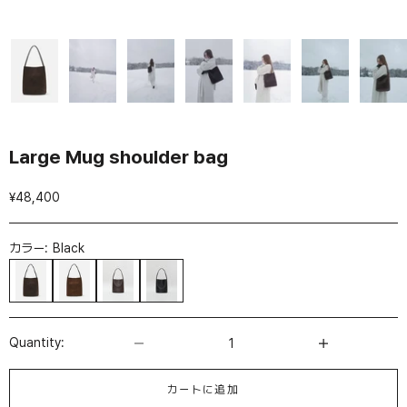
Large Mug shoulder bag
セール価格
¥48,400
カラー:
Black
Suede Umber
Suede Chestnut
Umber
Black
数量を減らす
数量を増やす
Quantity:
カートに追加