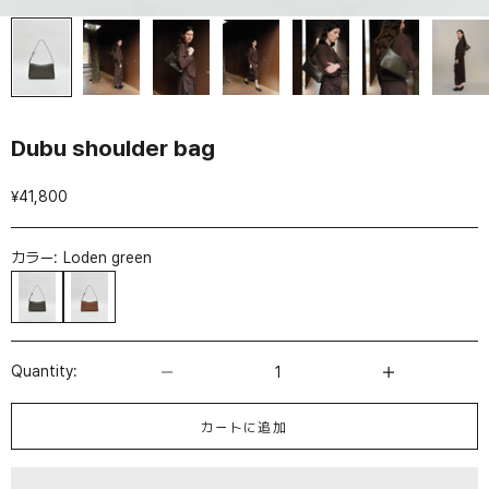
Dubu shoulder bag
セール価格
¥41,800
カラー:
Loden green
Loden green
Toasted caramel
数量を減らす
数量を増やす
Quantity:
カートに追加